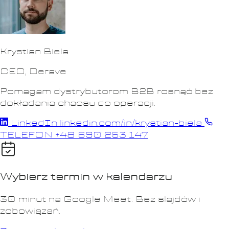
Krystian Biela
CEO, Derave
Pomagam dystrybutorom B2B rosnąć bez
dokładania chaosu do operacji.
LinkedIn
linkedin.com/in/krystian-biela
TELEFON
+48 690 253 147
Wybierz termin w kalendarzu
30 minut na Google Meet. Bez slajdów i
zobowiązań.