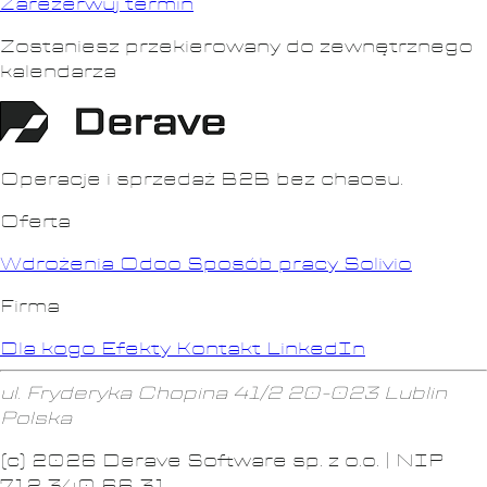
Zarezerwuj termin
Zostaniesz przekierowany do zewnętrznego
kalendarza
Operacje i sprzedaż B2B bez chaosu.
Oferta
Wdrożenia Odoo
Sposób pracy
Solivio
Firma
Dla kogo
Efekty
Kontakt
LinkedIn
ul. Fryderyka Chopina 41/2
20-023 Lublin
Polska
(c) 2026 Derave Software sp. z o.o. | NIP
712 340 66 31