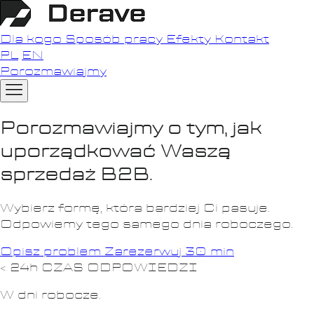
Dla kogo
Sposób pracy
Efekty
Kontakt
PL
EN
Porozmawiajmy
Porozmawiajmy o tym, jak
uporządkować Waszą
sprzedaż B2B.
Wybierz formę, która bardziej Ci pasuje.
Odpowiemy tego samego dnia roboczego.
Opisz problem
Zarezerwuj 30 min
< 24h
CZAS ODPOWIEDZI
W dni robocze.