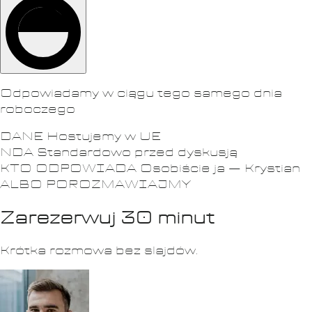
Odpowiadamy w ciągu tego samego dnia
roboczego
DANE
Hostujemy w UE
NDA
Standardowo przed dyskusją
KTO ODPOWIADA
Osobiście ja — Krystian
ALBO POROZMAWIAJMY
Zarezerwuj 30 minut
Krótka rozmowa bez slajdów.