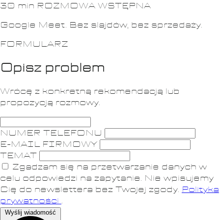
30 min
ROZMOWA WSTĘPNA
Google Meet. Bez slajdów, bez sprzedaży.
FORMULARZ
Opisz problem
Wrócę z konkretną rekomendacją lub
propozycją rozmowy.
NUMER TELEFONU
E-MAIL FIRMOWY
TEMAT
Zgadzam się na przetwarzanie danych w
celu odpowiedzi na zapytanie. Nie wpisujemy
Cię do newslettera bez Twojej zgody.
Polityka
prywatności
.
Wyślij wiadomość